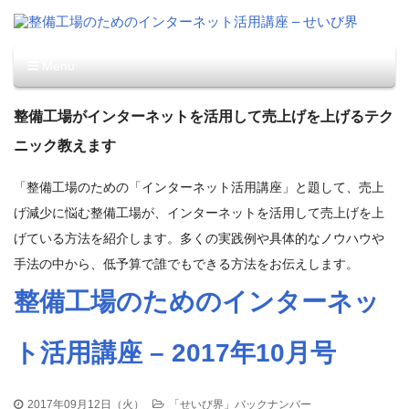
整備工場のためのインター
整備事業者向けのフリーペーパー「せいび界」に連載中の
バックナンバーを掲載しています。
Menu
ネット活用講座 – せいび界
コンテンツへ移動
整備工場がインターネットを活用して売上げを上げるテク
ニック教えます
「整備工場のための「インターネット活用講座」と題して、売上
げ減少に悩む整備工場が、インターネットを活用して売上げを上
げている方法を紹介します。多くの実践例や具体的なノウハウや
手法の中から、低予算で誰でもできる方法をお伝えします。
整備工場のためのインターネッ
ト活用講座 – 2017年10月号
2017年09月12日（火）
「せいび界」バックナンバー